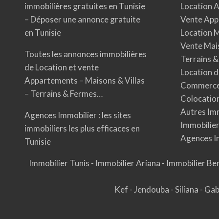
immobilières gratuites en Tunisie
Location 
– Déposer une annonce gratuite
Vente App
en Tunisie
Location M
Vente Mais
Toutes les annonces immobilières
Terrains &
de Location et vente
Location d
Appartements – Maisons & Villas
Commerces
– Terrains & Fermes…
Colocation
Autres Imm
Agences Immobilier : les sites
Immobilier
immobiliers les plus efficaces en
Agences I
Tunisie
Immobilier Tunis
-
Immobilier Ariana
-
Immobilier Be
Kef
-
Jendouba
-
Siliana
-
Ga