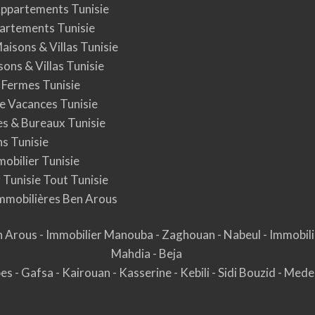
Appartements Tunisie
artements Tunisie
aisons & Villas Tunisie
ons & Villas Tunisie
 Fermes Tunisie
e Vacances Tunisie
 & Bureaux Tunisie
s Tunisie
obilier Tunisie
 Tunisie Tout Tunisie
mmobilières Ben Arous
n Arous
-
Immobilier Manouba
-
Zaghouan
-
Nabeul
-
Immobili
Mahdia
-
Beja
bes
-
Gafsa
-
Kairouan
-
Kasserine
-
Kebili
-
Sidi Bouzid
-
Mede