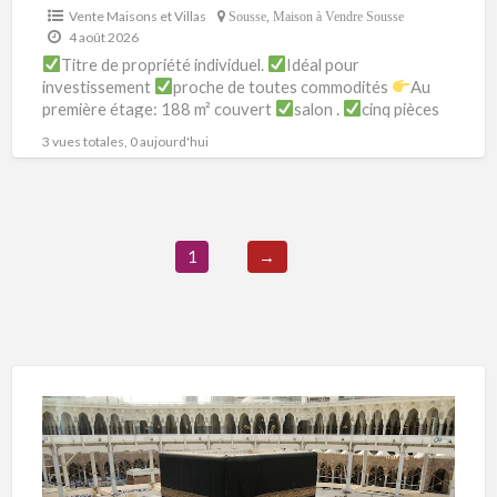
Vente Maisons et Villas
Sousse
,
Maison à Vendre Sousse
4 août 2026
Titre de propriété individuel.
Idéal pour
investissement
proche de toutes commodités
Au
première étage: 188 m² couvert
salon .
cinq pièces
Une cuisine .
Salle
[…]
3 vues totales, 0 aujourd'hui
1
→