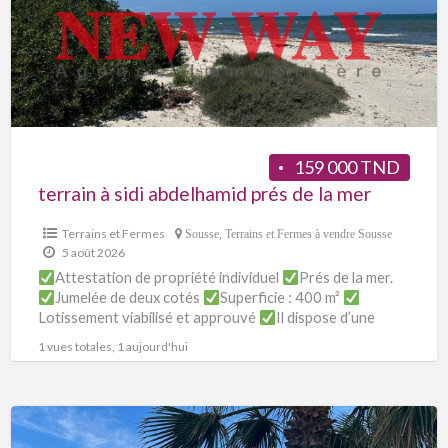
159 000 TND
terrain à sidi abdelhamid prés de la mer
Terrains et Fermes
Sousse
,
Terrains et Fermes à vendre Sousse
5 août 2026
Attestation de propriété individuel
Prés de la mer.
Jumelée de deux cotés
Superficie : 400 m²
Lotissement viabilisé et approuvé
Il dispose d’une
vocation R+2
[…]
1 vues totales, 1 aujourd'hui