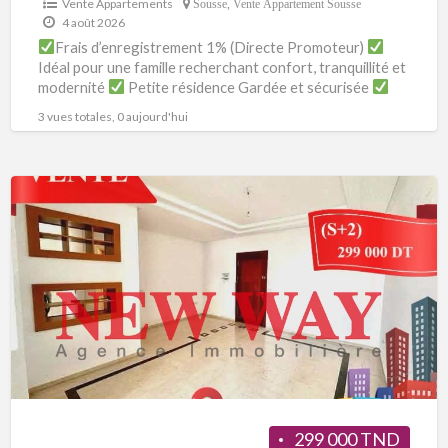
Vente Appartements
Sousse
,
Vente Appartement Sousse
4 août 2026
Frais d’enregistrement 1% (Directe Promoteur)
Idéal pour une famille recherchant confort, tranquillité et
modernité
Petite résidence Gardée et sécurisée
Cet Appartement bénéficie
[…]
3 vues totales, 0 aujourd'hui
299 000 TND