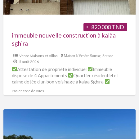
820 000 TND
immeuble nouvelle construction à kalàa
sghira
Vente Maisons et Villas
Maison à Vendre Sousse
,
Sousse
5 août 2026
Attestation de propriété individuel
Immeuble
dispose de 4 Appartements
Quartier résidentiel et
calme dotée d’un bon voisinage à kalaa Sghira
Superficie couvert : 470 m²
[…]
Pas encore de vues