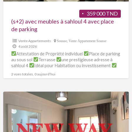
359 000 TND
(s+2) avec meubles à sahloul 4 avec place
de parking
Vente Appartements
Sousse
,
Vente Appartement Sousse
4 août 2026
Attestation de Propriété individuel
Place de parking
au sous sol
Terrasse
une prestigieuse adresse à
sahloul 4
Idéal pour Habitation ou investissement
Appartement (s+2) bénéficie
[…]
2 vues totales, 0 aujourd'hui