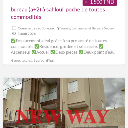
1 500 TND
bureau (a+2) à sahloul, poche de toutes
commodités
Commerces et Bureaux
Sousse
,
Commerces et Bureaux Sousse
5 août 2026
Emplacement idéal grâce à sa proximité de toutes
commodités
Résidence, gardée et sécurisée.
Ascenseur
Accueil
Deux pièces
Deux point d’eau.
Prix: 1500 dt HT.
[…]
4 vues totales, 1 aujourd'hui