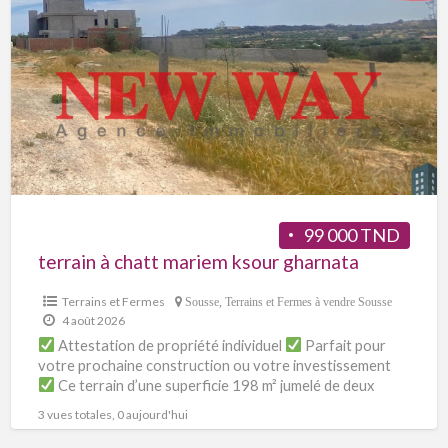
99 000 TND
terrain à chatt mariem ksour gharnata
Terrains et Fermes
Sousse
,
Terrains et Fermes à vendre Sousse
4 août 2026
Attestation de propriété individuel
Parfait pour
votre prochaine construction ou votre investissement
Ce terrain d’une superficie 198 m² jumelé de deux
cotés
[…]
3 vues totales, 0 aujourd'hui