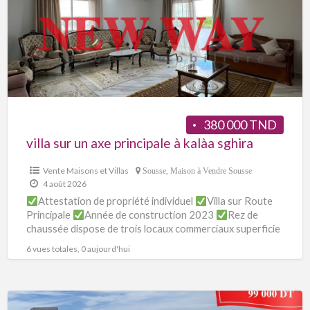
380 000 TND
villa sur un axe principale à kalàa sghira
Vente Maisons et Villas
Sousse
,
Maison à Vendre Sousse
4 août 2026
Attestation de propriété individuel
Villa sur Route
Principale
Année de construction 2023
Rez de
chaussée dispose de trois locaux commerciaux superficie
120 m²
Première étage
[…]
6 vues totales, 0 aujourd'hui