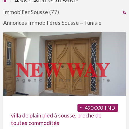
ANNONCES AVEC LE MOT-CLÉ "SOUSSE"
Immobilier Sousse (77)
R
F
Annonces Immobilières Sousse – Tunisie
f
a
t
S
490 000 TND
villa de plain pied à sousse, proche de
toutes commodités