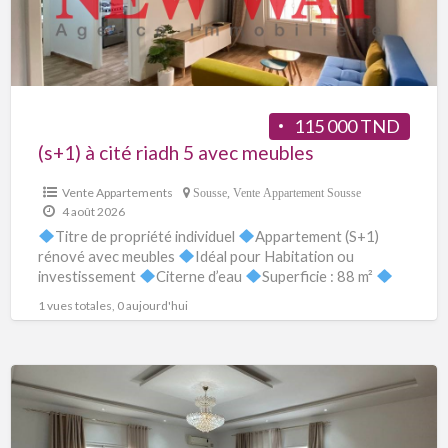
115 000 TND
(s+1) à cité riadh 5 avec meubles
Vente Appartements
Sousse
,
Vente Appartement Sousse
4 août 2026
Titre de propriété individuel
Appartement (S+1)
rénové avec meubles
Idéal pour Habitation ou
investissement
Citerne d’eau
Superficie : 88 m²
Au troisième étage sans Ascenseur.
[…]
1 vues totales, 0 aujourd'hui