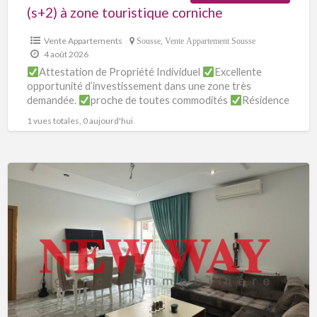
(s+2) à zone touristique corniche
Vente Appartements
Sousse
,
Vente Appartement Sousse
4 août 2026
Attestation de Propriété Individuel
Excellente
opportunité d’investissement dans une zone très
demandée.
proche de toutes commodités
Résidence
gardée et sécurisée
Appartement (s+2) au deuxième
1 vues totales, 0 aujourd'hui
étage
[…]