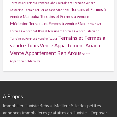
Terrains et Fermes à vendre Gabès
Terrains et Fermes à vendre
Terrains et Fermes à
Kasserine
Terrains et Fermes à vendre Kebili
Terrains et Fermes à vendre
vendre Manouba
Médenine
Terrains et Fermes à vendre Sfax
Terrains et
Fermes à vendre Sidi Bouzid
Terrains et Fermes à vendre Tataouine
Terrains et Fermes à
Terrains et Fermes à vendre Tozeur
vendre Tunis
Vente Appartement Ariana
Vente Appartement Ben Arous
Vente
Appartement Manouba
A Propos
Immobilier Tunisie
Behya
: Meilleur Site des petites
annonces immobilières gratuites en Tunisie – Déposer