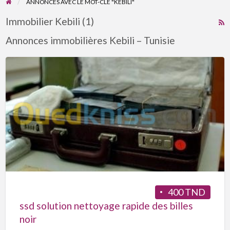
ANNONCES AVEC LE MOT-CLÉ "KEBILI"
Immobilier Kebili (1)
R
F
Annonces immobilières Kebili – Tunisie
f
a
t
K
400 TND
ssd solution nettoyage rapide des billes
noir