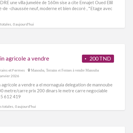
RE une villa jumelée de 160m sise a cite Ennajet Oued Ellil
z-de -chaussée neuf, moderne et bien decoré , *Etage avec
totales, 0 aujourd'hui
in agricole a vendre
200 TND
rains et Fermes
Manouba
,
Terrains et Fermes à vendre Manouba
janvier 2026
n agricole a vendre a el mornaguia delegation de mannoube
0 metre/carre prix 200 dinars le metre carre negociable
 55 612 419
 totales, 0 aujourd'hui