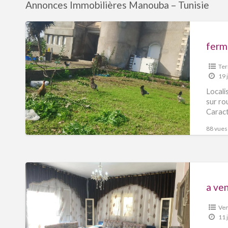
Annonces Immobilières Manouba – Tunisie
ferme
Ter
19 
Locali
sur ro
Caract
88 vues 
a ven
Ven
11 