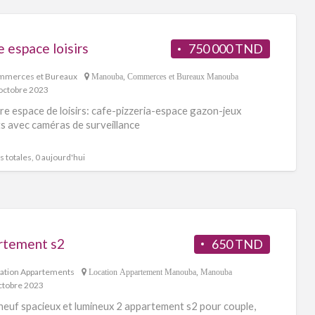
 espace loisirs
750 000 TND
merces et Bureaux
Manouba
,
Commerces et Bureaux Manouba
octobre 2023
re espace de loisirs: cafe-pizzeria-espace gazon-jeux
s avec caméras de surveillance
 totales, 0 aujourd'hui
rtement s2
650 TND
ation Appartements
Location Appartement Manouba
,
Manouba
ctobre 2023
neuf spacieux et lumineux 2 appartement s2 pour couple,