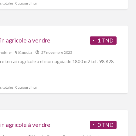
 totales, 0 aujourd'hui
in agricole a vendre
1 TND
obilier
27 novembre 2025
Manouba
re terrain agricole a el mornaguia de 1800 m2 tel : 98 828
 totales, 0 aujourd'hui
in agricole à vendre
0 TND