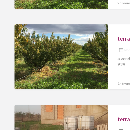
258 vues
terra
Imm
a vend
929
146 vues
terra