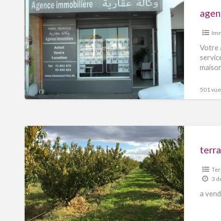
Imm
Votre agen
servic
maison
501 vues
terra
Ter
3 d
a vend