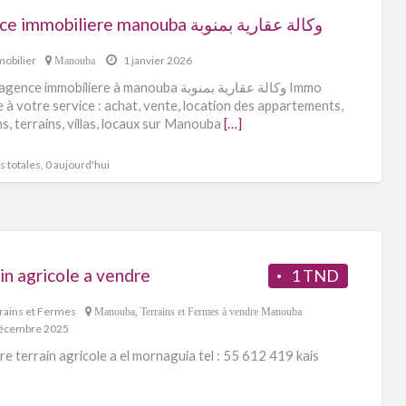
agence immobiliere manouba وكالة عقارية بمنوبة
obilier
1 janvier 2026
Manouba
ce immobiliere à manouba وكالة عقارية بمنوبة Immo
e à votre service : achat, vente, location des appartements,
s, terrains, villas, locaux sur Manouba
[…]
 totales, 0 aujourd'hui
in agricole a vendre
1 TND
rains et Fermes
Manouba
,
Terrains et Fermes à vendre Manouba
écembre 2025
re terrain agricole a el mornaguia tel : 55 612 419 kais