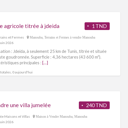
for
ad
tag
 agricole titrée à jdeida
1 TND
Ma
rains et Fermes
Manouba
,
Terrains et Fermes à vendre Manouba
juin 2026
sation : Jdeida, à seulement 25 km de Tunis, titrée et située
ute goudronnée. Superficie : 4,36 hectares (43 600 m²).
éristiques principales :
[…]
totales, 0 aujourd'hui
dre une villa jumelée
240 TND
te Maisons et Villas
Maison à Vendre Manouba
,
Manouba
juin 2026