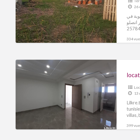
Ter
26 
ية منوبة في
خانة: 5948 الاستفسار اتصلو
334 vues
loca
Loc
13 
Lilkre
tunisi
villas
399 vues