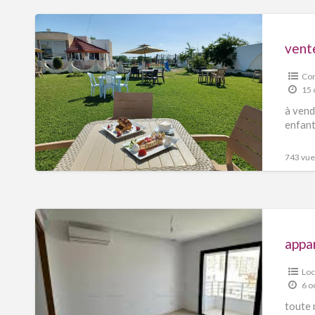
vente
Com
15 
à vend
enfant
743 vues
appa
Loc
6 o
toute 