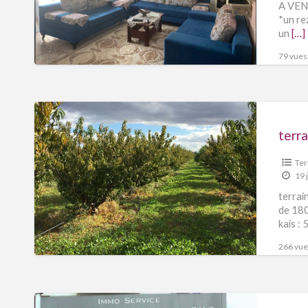
A VEND
*un re
un
[…]
79 vues 
terra
Ter
19 
terrai
de 180
kais :
266 vues