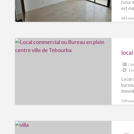
futur 
est éq
681 vues
Com
1 n
Local 
bureau
immédi
799 vues