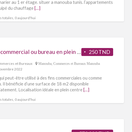
marier au 1 er étage. situer a manouba tunis. l’appartements
uipé du chauffage
[…]
 totales, 0 aujourd'hui
local commercial ou bureau en plein centre ville de tebourba
250 TND
merces et Bureaux
Manouba
,
Commerces et Bureaux Manouba
ovembre 2022
qui peut-être utilisé à des fins commerciales ou comme
. Il bénéficie d’une surface de 18 m2 disponible
atement. Localisation idéale en plein centre
[…]
 totales, 0 aujourd'hui