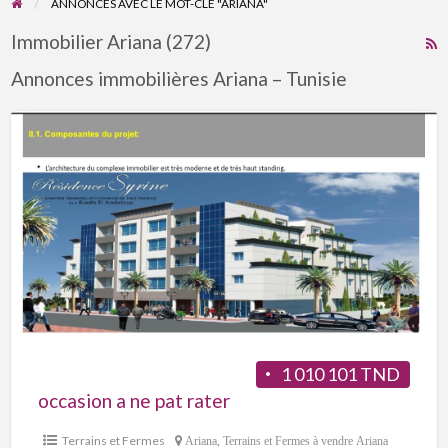
ANNONCES AVEC LE MOT-CLÉ "ARIANA"
Immobilier Ariana (272)
R
F
Annonces immobilières Ariana – Tunisie
f
a
t
A
1 010 101 TND
occasion a ne pat rater
Terrains et Fermes
Ariana
,
Terrains et Fermes à vendre Ariana