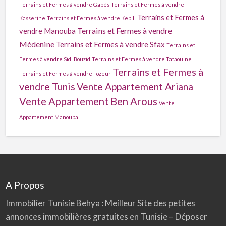
Terrains et Fermes à vendre Gabès
Terrains et Fermes à vendre
Terrains et Fermes à
Kasserine
Terrains et Fermes à vendre Kebili
Terrains et Fermes à vendre
vendre Manouba
Médenine
Terrains et Fermes à vendre Sfax
Terrains et
Fermes à vendre Sidi Bouzid
Terrains et Fermes à vendre Tataouine
Terrains et Fermes à
Terrains et Fermes à vendre Tozeur
vendre Tunis
Vente Appartement Ariana
Vente Appartement Ben Arous
Vente
Appartement Manouba
A Propos
Immobilier Tunisie
Behya
: Meilleur Site des petites
annonces immobilières gratuites en Tunisie – Déposer