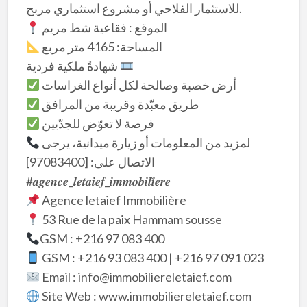
للاستثمار الفلاحي أو مشروع استثماري مربح.
الموقع : فقاعية شط مريم
المساحة: 4165 متر مربع
شهادةً ملكية فردية
أرض خصبة وصالحة لكل أنواع الغراسات
طريق معبّدة وقريبة من المرافق
فرصة لا تعوّض للجدّيين
لمزيد من المعلومات أو زيارة ميدانية، يرجى
الاتصال على: [97083400]
#𝒂𝒈𝒆𝒏𝒄𝒆_𝒍𝒆𝒕𝒂𝒊𝒆𝒇_𝒊𝒎𝒎𝒐𝒃𝒊𝒍𝒊𝒆̀𝒓𝒆
Agence letaief Immobilière
53 Rue de la paix Hammam sousse
GSM : +216 97 083 400
GSM : +216 93 083 400 | +216 97 091 023
Email : info@immobiliereletaief.com
Site Web : www.immobiliereletaief.com