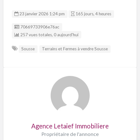
23 janvier 2026 1:24 pm
165 jours, 4 heures
Listing ID
70669733906e76ac
257 vues totales, 0 aujourd'hui
Sousse
Terrains et Fermes à vendre Sousse
Agence Letaief Immobiliere
Propriétaire de l'annonce