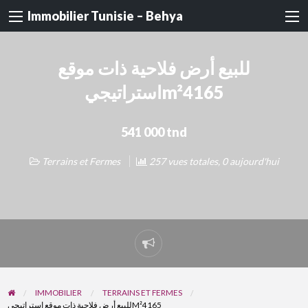
Immobilier Tunisie – Behya
للبيع أرض فلاحية ذات موقع
استراتيجيm²4165
541 000 tnd
Terrains et Fermes
257 vues totales, 0 aujourd'hui
Signaler
un
problème
IMMOBILIER
TERRAINS ET FERMES
للبيع أرض فلاحية ذات موقع استراتيجيM²4165