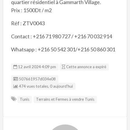
quartier résidentiel à Gammarth Village.
Prix : 1500Dt / m2
Réf : ZTV0043
Contact : +216 71 980 727 / +216 70 032 914
Whatsapp : +216 50 542 301/+216 50 860 301
12 avril 2024 4:09 pm
Cette annonce a expiré
Listing ID
507661957d034e08
474 vues totales, 0 aujourd'hui
Tunis
Terrains et Fermes à vendre Tunis