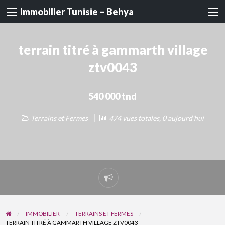
Immobilier Tunisie – Behya
terrain titré à gammarth village
ztv0043
540 000 tnd
Terrains et Fermes
474 vues totales, 0 aujourd'hui
Signaler
un
problème
IMMOBILIER
TERRAINS ET FERMES
TERRAIN TITRÉ À GAMMARTH VILLAGE ZTV0043