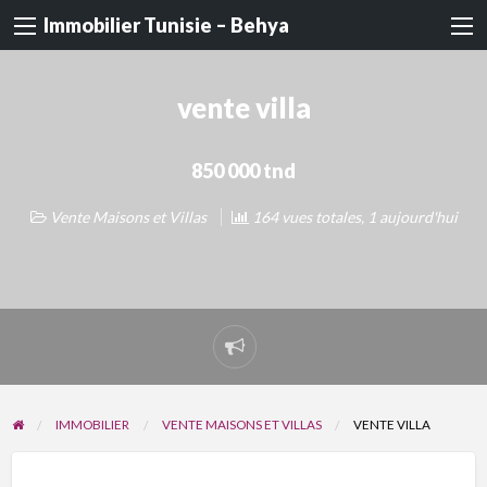
Immobilier Tunisie – Behya
vente villa
850 000 tnd
Vente Maisons et Villas
164 vues totales, 1 aujourd'hui
Signaler
un
problème
IMMOBILIER
VENTE MAISONS ET VILLAS
VENTE VILLA