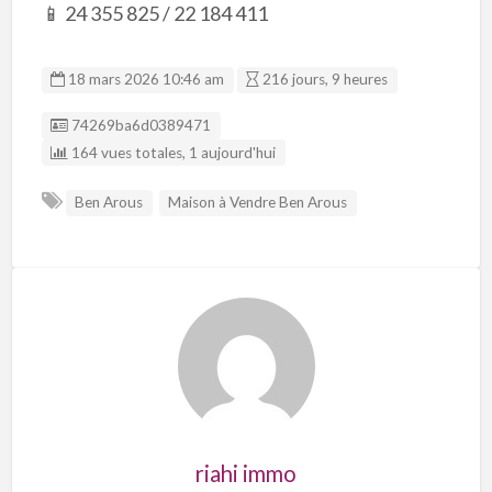
📱 24 355 825 / 22 184 411
18 mars 2026 10:46 am
216 jours, 9 heures
Listing ID
74269ba6d0389471
164 vues totales, 1 aujourd'hui
Ben Arous
Maison à Vendre Ben Arous
riahi immo