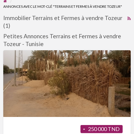
ANNONCES AVEC LE MOT-CLÉ "TERRAINS ET FERMES À VENDRE TOZEUR"
Immobilier Terrains et Fermes à vendre Tozeur
R
(1)
F
f
Petites Annonces Terrains et Fermes à vendre
a
Tozeur - Tunisie
t
T
e
F
à
v
T
250 000 TND