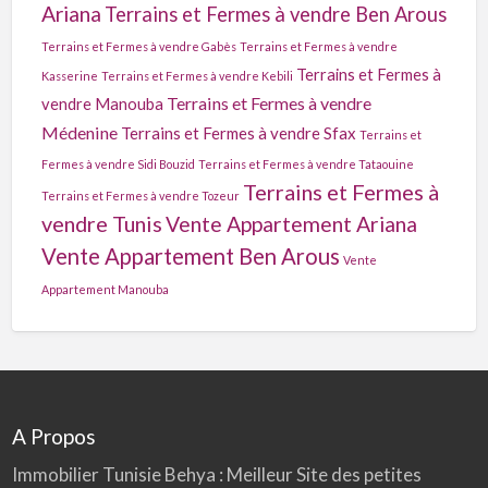
Ariana
Terrains et Fermes à vendre Ben Arous
Terrains et Fermes à vendre Gabès
Terrains et Fermes à vendre
Terrains et Fermes à
Kasserine
Terrains et Fermes à vendre Kebili
Terrains et Fermes à vendre
vendre Manouba
Médenine
Terrains et Fermes à vendre Sfax
Terrains et
Fermes à vendre Sidi Bouzid
Terrains et Fermes à vendre Tataouine
Terrains et Fermes à
Terrains et Fermes à vendre Tozeur
vendre Tunis
Vente Appartement Ariana
Vente Appartement Ben Arous
Vente
Appartement Manouba
A Propos
Immobilier Tunisie
Behya
: Meilleur Site des petites