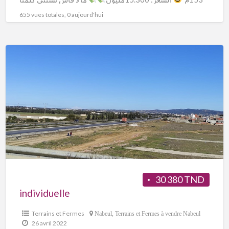
على 99.883.035
655 vues totales, 0 aujourd'hui
30 380 TND
individuelle
Terrains et Fermes
Nabeul
,
Terrains et Fermes à vendre Nabeul
26 avril 2022