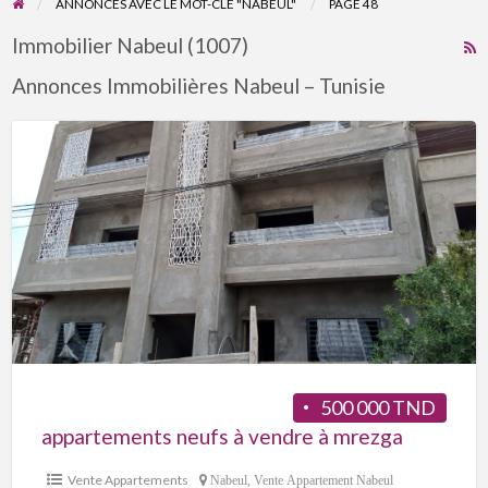
ANNONCES AVEC LE MOT-CLÉ "NABEUL"
PAGE 48
Immobilier Nabeul (1007)
R
F
Annonces Immobilières Nabeul – Tunisie
f
a
t
N
500 000 TND
appartements neufs à vendre à mrezga
Vente Appartements
Nabeul
,
Vente Appartement Nabeul