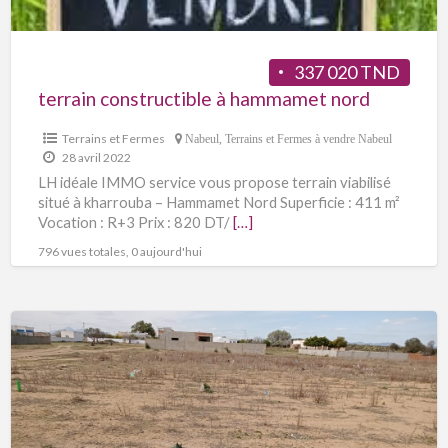
337 020 TND
terrain constructible à hammamet nord
Terrains et Fermes
Nabeul
,
Terrains et Fermes à vendre Nabeul
28 avril 2022
LH idéale IMMO service vous propose terrain viabilisé
situé à kharrouba – Hammamet Nord Superficie : 411 m²
Vocation : R+3 Prix : 820 DT/
[…]
796 vues totales, 0 aujourd'hui