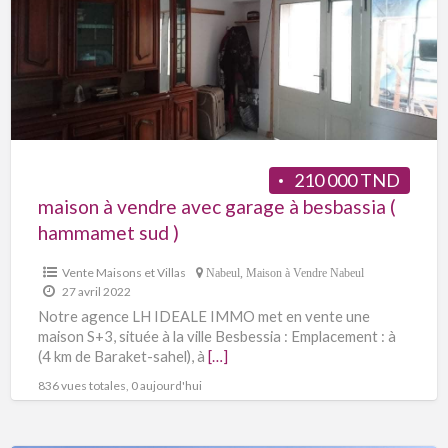
210 000 TND
maison à vendre avec garage à besbassia (
hammamet sud )
Vente Maisons et Villas
Nabeul
,
Maison à Vendre Nabeul
27 avril 2022
Notre agence LH IDEALE IMMO met en vente une
maison S+3, située à la ville Besbessia : Emplacement : à
(4 km de Baraket-sahel), à
[…]
836 vues totales, 0 aujourd'hui