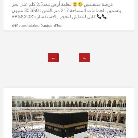
فرصة متتفلتش
قطعة أرض تبعد2.5 كلم على بحر
ياسمين الحمامات المساحة 217 متر الثمن : 30.380 مليون
قابل للنقاش للحجز والاستفسار 99.883.035
649 vues totales, 0 aujourd'hui
←
→