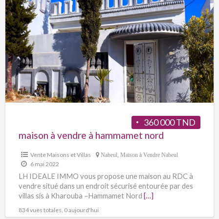
360 000 TND
maison à vendre à hammamet nord
Vente Maisons et Villas
Nabeul
,
Maison à Vendre Nabeul
6 mai 2022
LH IDEALE IMMO vous propose une maison au RDC à
vendre situé dans un endroit sécurisé entourée par des
villas sis à Kharouba –Hammamet Nord
[…]
834 vues totales, 0 aujourd'hui