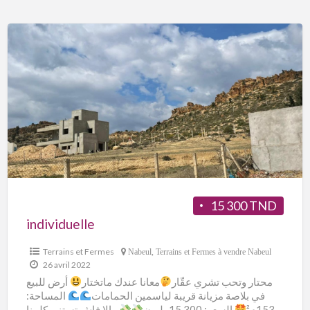
15 300 TND
individuelle
Terrains et Fermes
Nabeul
,
Terrains et Fermes à vendre Nabeul
26 avril 2022
محتار وتحب تشري عقّار
معانا عندك ماتختار
أرض للبيع
في بلاصة مزيانة قريبة لياسمين الحمامات
المساحة:
153م²
السعر: 15.300مليون
مالا فاش تستنى كلمنا