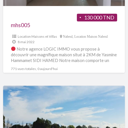
130 000 TND
mhs005
Location Maisons et Villas
Nabeul
,
Location Maison Nabeul
8 mai 2022
Notre agence LOGIC IMMO vous propose à
découvrir une magnifique maison situé à 2KM de Yasmine
Hammamet SIDI HAMED Notre maison comporte un
salon,
[…]
771 vues totales, 0 aujourd'hui