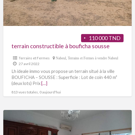
110 000 TND
terrain constructible à bouficha sousse
Terrains et Fermes
Nabeul
,
Terrains et Fermes à vendre Nabeul
27 avril 2022
Lh ideale immo vous propose un terrain situé à la ville
BOUFICHA – SOUSSE : Superficie : Lot de coin 440 m²
(deux lots) Prix
[…]
813 vues totales, 0 aujourd'hui