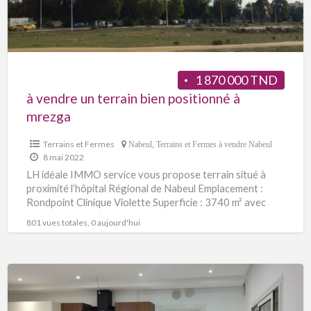
1 870 000 TND
à vendre un terrain bien positionné à
mrezga
Terrains et Fermes
Nabeul
,
Terrains et Fermes à vendre Nabeul
8 mai 2022
LH idéale IMMO service vous propose terrain situé à
proximité l’hôpital Régional de Nabeul Emplacement :
Rondpoint Clinique Violette Superficie : 3740 m² avec
route
[…]
801 vues totales, 0 aujourd'hui