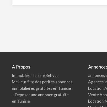
A Propos
Annonces
Immobilier Tunisie
Behya
:
annonces i
Meilleur Site des petites annonces
Agences i
immobilières gratuites en Tunisie
Location 
– Déposer une annonce gratuite
Vente App
en Tunisie
Location M