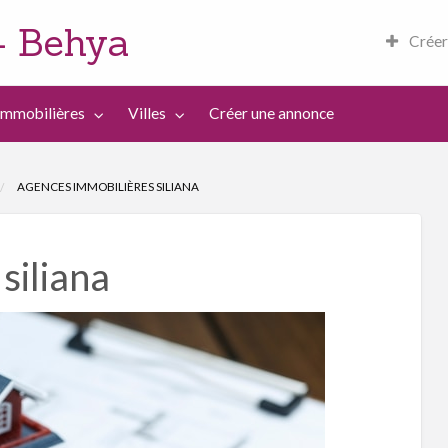
– Behya
Créer
 en Tunisie
Immobilières
Villes
Créer une annonce
AGENCES IMMOBILIÈRES SILIANA
siliana