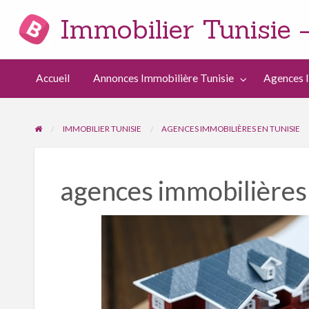
Immobilier Tunisie 
Immobilier Tunisie 2025 : Petites Annonces Immobilières Gratuites
Créer
Agences
Accueil
Annonces Immobilière Tunisie
Agences 
Villes
une
Immobilières
annonce
IMMOBILIER TUNISIE
AGENCES IMMOBILIÈRES EN TUNISIE
agences immobilières 