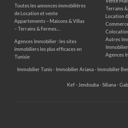
Vente Mais
Toutes les annonces immobilières
Terrains &
de Location et vente
Location d
Appartements – Maisons & Villas
Commerces
– Terrains & Fermes…
Colocation
Autres Imm
Agences Immobilier : les sites
Immobilier
immobiliers les plus efficaces en
Agences I
Tunisie
Immobilier Tunis
-
Immobilier Ariana
-
Immobilier Be
Kef
-
Jendouba
-
Siliana
-
Ga