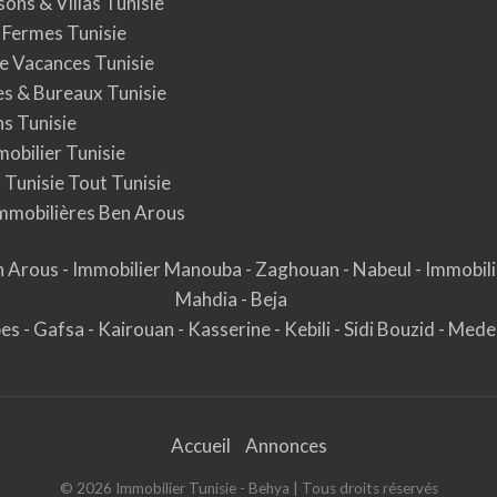
ons & Villas Tunisie
 Fermes Tunisie
e Vacances Tunisie
 & Bureaux Tunisie
s Tunisie
obilier Tunisie
 Tunisie Tout Tunisie
mmobilières Ben Arous
n Arous
-
Immobilier Manouba
-
Zaghouan
-
Nabeul
-
Immobili
Mahdia
-
Beja
bes
-
Gafsa
-
Kairouan
-
Kasserine
-
Kebili
-
Sidi Bouzid
-
Mede
Accueil
Annonces
©
2026
Immobilier Tunisie - Behya
| Tous droits réservés